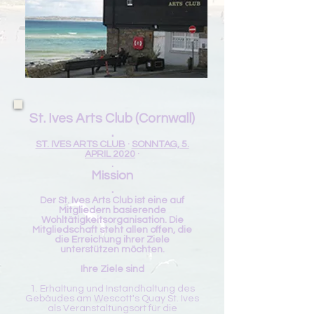
St. Ives Arts Club (Cornwall)
.
ST. IVES ARTS CLUB
·
SONNTAG, 5.
APRIL 2020
·
.
Mission
.
Der St. Ives Arts Club ist eine auf
Mitgliedern basierende
Wohltätigkeitsorganisation. Die
Mitgliedschaft steht allen offen, die
die Erreichung ihrer Ziele
unterstützen möchten.
Ihre Ziele sind
1. Erhaltung und Instandhaltung des
Gebäudes am Wescott's Quay St. Ives
als Veranstaltungsort für die