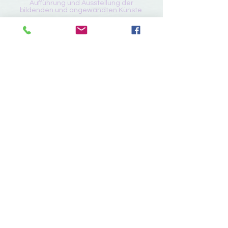
Aufführung und Ausstellung der
bildenden und angewandten Künste.
2. Förderung, Entwicklung und
Aufrechterhaltung der öffentlichen
Bildung und Wertschätzung der
Künste in all ihren Aspekten durch
Präsentation öffentlicher
Aufführungen, Konzerte, Konzerte,
Workshops und Ausstellungen.
Zurück nach oben
Arts Club Data Protection Policy
© St Ives Arts Club 2026