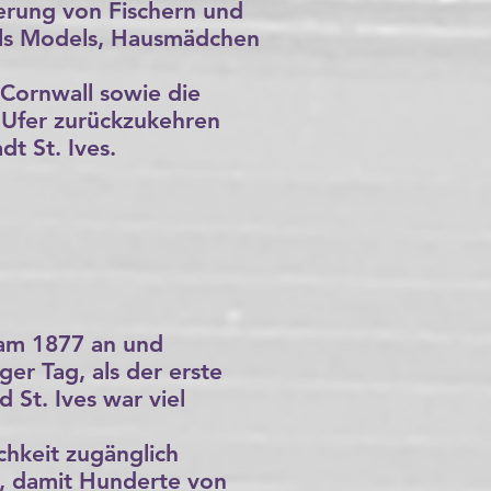
kerung von Fischern und
 als Models, Hausmädchen
 Cornwall sowie die
e Ufer zurückzukehren
t St. Ives.
kam 1877 an und
er Tag, als der erste
 St. Ives war viel
chkeit zugänglich
t, damit Hunderte von