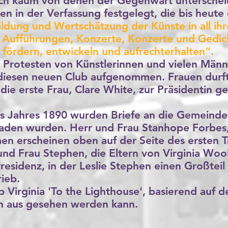
 sich kaum von denen der Gegenwart unterschei
en in der Verfassung festgelegt, die bis heute 
Bildung und Wertschätzung der Künste in all ih
er Aufführungen, Konzerte, Konzerte und Gedic
fördern, entwickeln und aufrechterhalten“.
 Protesten von Künstlerinnen und vielen Männ
 diesen neuen Club aufgenommen. Frauen durft
 die erste Frau, Clare White, zur Präsidentin 
s Jahres 1890 wurden Briefe an die Gemeinde 
eladen wurden. Herr und Frau Stanhope Forbes,
 erscheinen oben auf der Seite des ersten Tr
nd Frau Stephen, die Eltern von Virginia Wool
residenz, in der Leslie Stephen einen Großteil 
ieb.
eb Virginia 'To the Lighthouse', basierend auf
n aus gesehen werden kann.