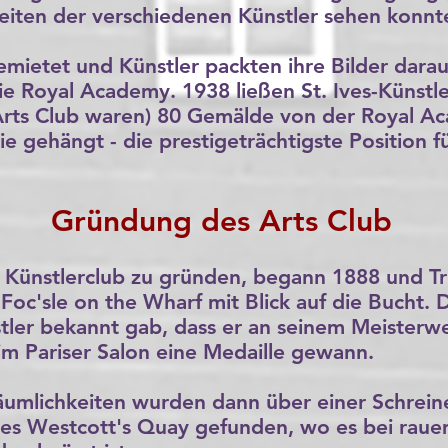
eiten der verschiedenen Künstler sehen konnt
etet und Künstler packten ihre Bilder darauf
e Royal Academy. 1938 ließen St. Ives-Künstle
 Arts Club waren) 80 Gemälde von der Royal 
e gehängt - die prestigeträchtigste Position f
Gründung des Arts Club
n Künstlerclub zu gründen, begann 1888 und Tr
m Foc'sle on the Wharf mit Blick auf die Bucht.
stler bekannt gab, dass er an seinem Meisterw
im Pariser Salon eine Medaille gewann.
umlichkeiten wurden dann über einer Schrein
es Westcott's Quay gefunden, wo es bei raue