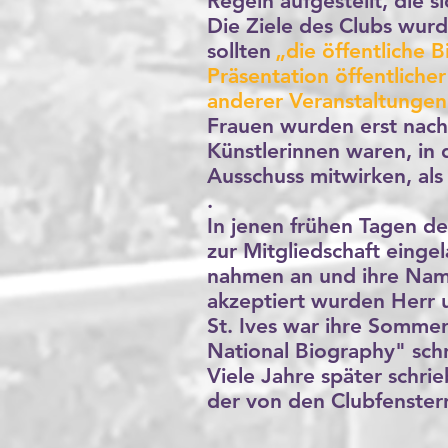
Regeln aufgestellt, die
Die Ziele des Clubs wurd
sollten
„die öffentliche 
Präsentation öffentlich
anderer Veranstaltungen 
Frauen wurden erst nach
Künstlerinnen waren, in
Ausschuss mitwirken, als
.
In jenen frühen Tagen de
zur Mitgliedschaft eing
nahmen an und ihre Namen
akzeptiert wurden Herr u
St. Ives war ihre Sommer
National Biography" schr
Viele Jahre später schri
der von den Clubfenster